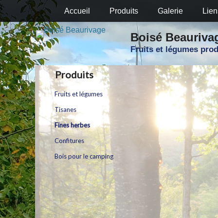
Primary Menu
Skip
Accueil
Produits
Galerie
Lien
to
content
Boisé Beauriva
Fruits et légumes prod
Produits
Fruits et légumes
Tisanes
Fines herbes
Confitures
Bois pour le camping