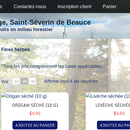
s
Contactez-nous
Inscription client
Panier
ge, Saint-Séverin de Beauce
uits en milieu forestier
Fines herbes
*Tous les prix comprennent les taxes applicables.
Afficher tous 4 les résultats
Voir
10
25
50
ORIGAN SÉCHÉ (10 G)
LIVÈCHE SÉCHÉE
$4.00
$4.00
AJOUTEZ AU PANIER
AJOUTEZ AU PA