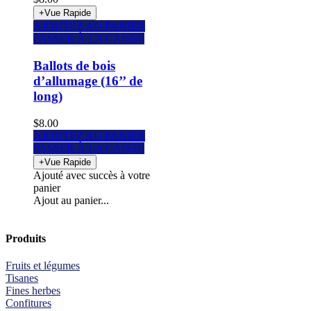
AJOUTEZ AU PANIER
PASSER À LA CAISSE
Ballots de bois
d’allumage (16’’ de
long)
$8.00
AJOUTEZ AU PANIER
PASSER À LA CAISSE
Ajouté avec succès à votre
panier
Ajout au panier...
Produits
Fruits et légumes
Tisanes
Fines herbes
Confitures