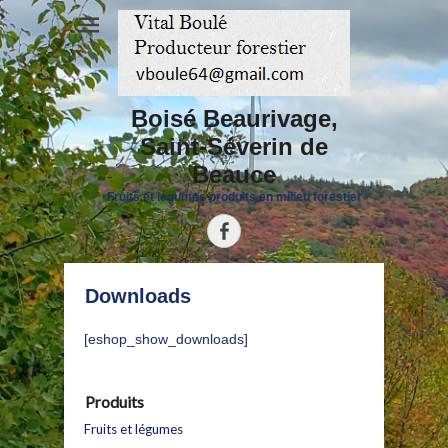
Boisé Beaurivage,
Saint-Séverin de
Beauce
Fruits et légumes produits en milieu forestier
Facebook
Downloads
[eshop_show_downloads]
Produits
Fruits et légumes